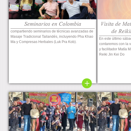
Seminarios en Colombia
Visita de Ma
de Reiki
compartiendo seminarios de técnicas avanzadas de
Masaje Tradicional Tailandés, incluyendo Pha Khao
En este último sáb
Ma y Compresas Herbales (Luk Pra Kob).
contaremos con la v
y facilitador Matía 
Reiki Jin Kei Do