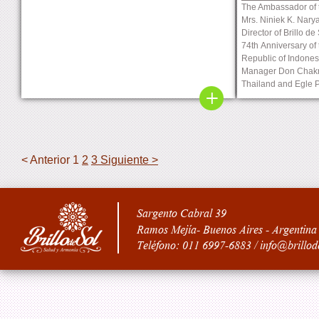
The Ambassador of t
Mrs. Niniek K. Nary
Director of Brillo de
74th Anniversary of
Republic of Indonesi
Manager Don Chakra
Thailand and Egle Pu
< Anterior
1
2
3
Siguiente >
Sargento Cabral 39
Ramos Mejía- Buenos Aires - Argentina
Teléfono: 011 6997-6883 / info@brillod